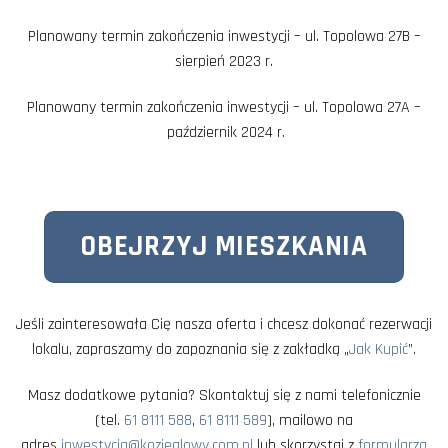
Planowany termin zakończenia inwestycji – ul. Topolowa 27B –
sierpień 2023 r.
Planowany termin zakończenia inwestycji – ul. Topolowa 27A –
październik 2024 r.
OBEJRZYJ MIESZKANIA
Jeśli zainteresowała Cię nasza oferta i chcesz dokonać rezerwacji
lokalu, zapraszamy do zapoznania się z zakładką „
Jak Kupić
”.
Masz dodatkowe pytania? Skontaktuj się z nami telefonicznie
(tel.
61 8111 588
,
61 8111 589
), mailowo na
adres
inwestycja@kozieglowy.com.pl
lub skorzystaj z
formularza