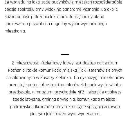
Ze względu na lokalizację budynków z mieszkań rozpościerać się
będzie spektakularny widok na panoramę Poznania lub okolic.
Różnorodność położenia lokali oraz funkcjonalny układ
pomieszczeń pozwala na dogodny wybór wymarzonego
mieszkania.
Z miejscowości Koziegłowy łatwy jest dostęp do centrum
Poznania (także komunikacją miejską), jak i terenów zielonych
zlokalizowanych w Puszczy Zielonka. Do dyspozycji mieszkańców
pozostaje pełna infrastruktura placówek handlowych, szkoła,
przedszkola, gimnazjum, przychodnie NFZ i lekarskie gabinety
specjalistyczne, gminna pływalnia, komunikacja miejska i
podmiejska. Okoliczne tereny rekreacyjne sprzyjają zarówno
pieszym jak i rowerowym wycieczkom.