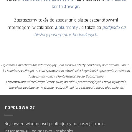
kontaktowego
.
Zapraszamy także do zapoznania się ze szczegółowymi
informacjami w zakładce „
Dokumenty
”, a także do
podglądu na
bieżący postęp prac budowlanych
.
Ogłoszenie ma charakter informacyjny i nie stanowi oferty handlowej w rozumieniu art. 66
§ 1 kodeksu cywilnego. W celu sprawdzenia aktualności i zgodności ogłoszenia ze stanem
faktycznym należy skontaktować się ze Spółdzielnią.
Prezentowane wizualizacje i rzuty służą do celów prezentacyjnych i mają wyłącznie
charakter poglądowy. W trakcie realizacji niektóre szczegóły mogą ulec zmianie.
TOPOLOWA 27
Najnowsze wiadomości publikujemy na naszej stronie
internetowej i na naszym Facebook'u