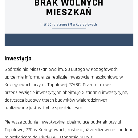
BRAK WOLNYCH
MIESZKAŃ
Wróć na stronę SM w Koziegłowach
Inwestycja
Spółdzielnia Mieszkaniowa im. 23 Lutego w Koziegłowach
uprzejmie informuje, że realizuje inwestycję mieszkaniową w
Koziegłowach przy ul. Topolowej 27ABC. Przedmiotowe
przedsięwzięcie inwestycyjne obejmuje 3 zadania inwestycyjne,
dotyczące budowy trzech budynków wielorodzinnych i
realizowane jest w trybie spółdzielczym.
Pierwsze zadanie inwestycyjne, obejmujące budynek przy ul
Topolowej 27C w Koziegłowach, zostało już zrealizowane i oddane
mieszkańcom do użytku w listopadzie 2022 r.