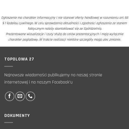
Ogłoszenie ma charakter informacyjny i nie stanowi oferty handlowej w rozumieniu art. 66
§ 1 kodeksu cywilnego. W celu sprawdzenia aktualności i zgodności ogłoszenia ze stanem
faktycznym należy skontaktować się ze Spółdzielnią.
Prezentowane wizualizacje i rzuty służą do celów prezentacyjnych i mają wyłącznie
charakter poglądowy. W trakcie realizacji niektóre szczegóły mogą ulec zmianie.
TOPOLOWA 27
Najnowsze wiadomości publikujemy na naszej stronie
internetowej i na naszym Facebook'u
DOKUMENTY