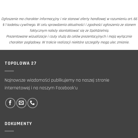
Ogłoszenie ma charakter informacyjny i nie stanowi oferty handlowej w rozumieniu art. 66
§ 1 kodeksu cywilnego. W celu sprawdzenia aktualności i zgodności ogłoszenia ze stanem
faktycznym należy skontaktować się ze Spółdzielnią.
Prezentowane wizualizacje i rzuty służą do celów prezentacyjnych i mają wyłącznie
charakter poglądowy. W trakcie realizacji niektóre szczegóły mogą ulec zmianie.
TOPOLOWA 27
Najnowsze wiadomości publikujemy na naszej stronie
internetowej i na naszym Facebook'u
DOKUMENTY