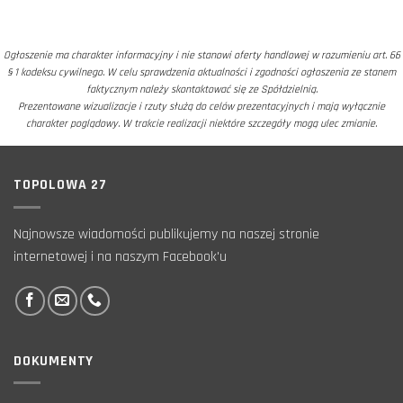
Ogłoszenie ma charakter informacyjny i nie stanowi oferty handlowej w rozumieniu art. 66
§ 1 kodeksu cywilnego. W celu sprawdzenia aktualności i zgodności ogłoszenia ze stanem
faktycznym należy skontaktować się ze Spółdzielnią.
Prezentowane wizualizacje i rzuty służą do celów prezentacyjnych i mają wyłącznie
charakter poglądowy. W trakcie realizacji niektóre szczegóły mogą ulec zmianie.
TOPOLOWA 27
Najnowsze wiadomości publikujemy na naszej stronie
internetowej i na naszym Facebook'u
DOKUMENTY