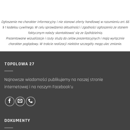
Ogłoszenie ma charakter informacyjny i nie stanowi oferty handlowej w rozumieniu art. 66
§ 1 kodeksu cywilnego. W celu sprawdzenia aktualności i zgodności ogłoszenia ze stanem
faktycznym należy skontaktować się ze Spółdzielnią.
Prezentowane wizualizacje i rzuty służą do celów prezentacyjnych i mają wyłącznie
charakter poglądowy. W trakcie realizacji niektóre szczegóły mogą ulec zmianie.
TOPOLOWA 27
Najnowsze wiadomości publikujemy na naszej stronie
internetowej i na naszym Facebook'u
DOKUMENTY